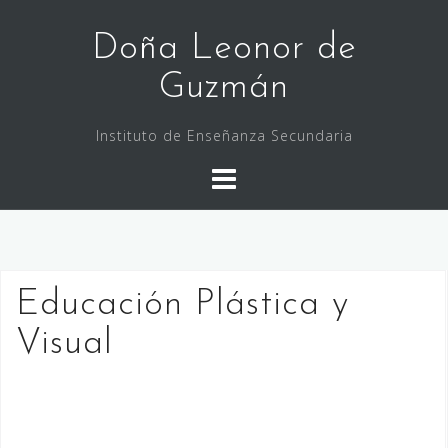
Saltar
al
Doña Leonor de
contenido
Guzmán
Instituto de Enseñanza Secundaria
Educación Plástica y
Visual