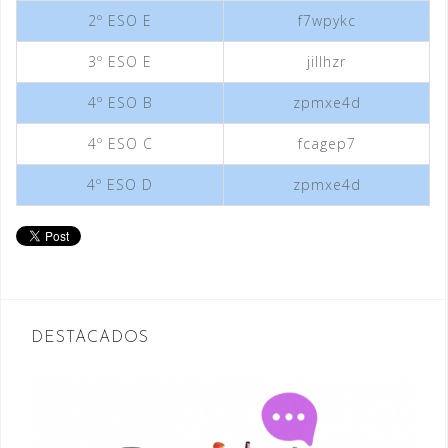
2º ESO E
f7wpykc
3º ESO E
jillhzr
4º ESO B
zpmxe4d
4º ESO C
fcagep7
4º ESO D
zpmxe4d
DESTACADOS