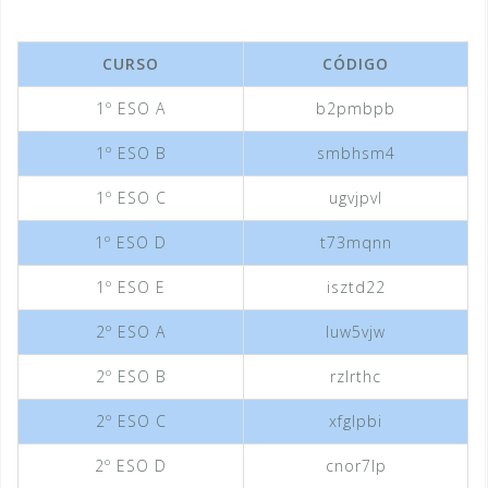
CURSO
CÓDIGO
1º ESO A
b2pmbpb
1º ESO B
smbhsm4
1º ESO C
ugvjpvl
1º ESO D
t73mqnn
1º ESO E
isztd22
2º ESO A
luw5vjw
2º ESO B
rzlrthc
2º ESO C
xfglpbi
2º ESO D
cnor7lp