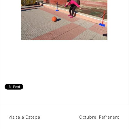
Navegación
Visita a Estepa
Octubre. Refranero
de