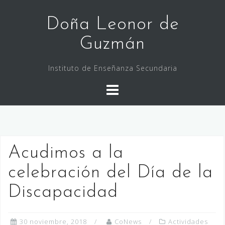
Saltar
al
Doña Leonor de
contenido
Guzmán
Instituto de Enseñanza Secundaria
Acudimos a la
celebración del Día de la
Discapacidad
30 noviembre, 2018
CoNews
Actividades