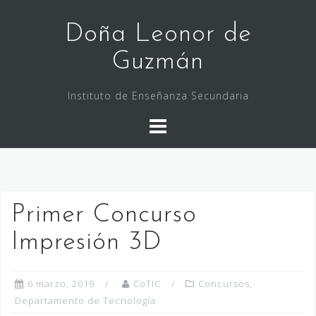
Saltar
al
Doña Leonor de
contenido
Guzmán
Instituto de Enseñanza Secundaria
Primer Concurso
Impresión 3D
6 marzo, 2019
CoTIC
Concursos
,
Departamento de Tecnología