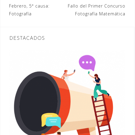
Navegación
Febrero, 5ª causa:
Fallo del Primer Concurso
Fotografía
Fotografía Matemática
de
entradas
DESTACADOS