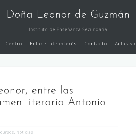
Doña Leonor de Guzmán
Instituto de Enseñanza Secundaria
Centro
Enlaces de interés
Contacto
Aulas vi
onor, entre las
tamen literario Antonio
cursos
,
Noticias