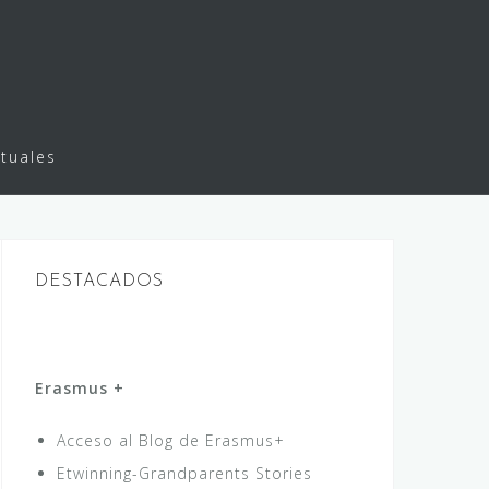
rtuales
DESTACADOS
Erasmus +
Acceso al Blog de Erasmus+
Etwinning-Grandparents Stories