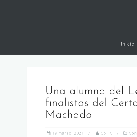
Saltar
al
contenido
Inicio
Una alumna del Le
finalistas del Cer
Machado
19 marzo, 2021
CoTIC
Con