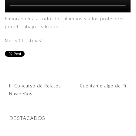
Enhorabuena a todos los alumnos y a los profesores
por el trabajo realizado.
Merry Christmas!
Navegación
III Concurso de Relatos
Cuéntame algo de Pi
Navideños
de
entradas
DESTACADOS