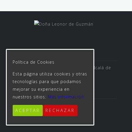
Política de Cookies
Avenida de las Rosas s/n 41500 Alcalá de
Esta página utiliza cookies y otras
Guadaíra
tecnologías para que podamos
mejorar su experiencia en
nuestros sitios:
Más información.
955 623 312
ACEPTAR
RECHAZAR