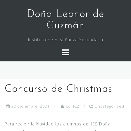
Saltar
al
Doña Leonor de
contenido
Guzmán
Instituto de Enseñanza Secundaria
Concurso de Christmas
22 diciembre, 2021
CoTIC2
Uncategorized
Para recibir la Navidad los alumnos del IES Doña