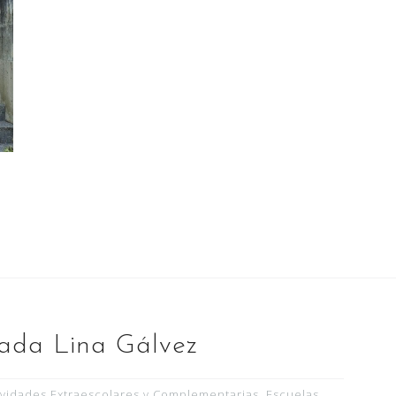
tada Lina Gálvez
ividades Extraescolares y Complementarias
,
Escuelas