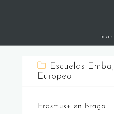
Saltar
al
contenido
Inicio
Escuelas Emba
Europeo
Erasmus+ en Braga