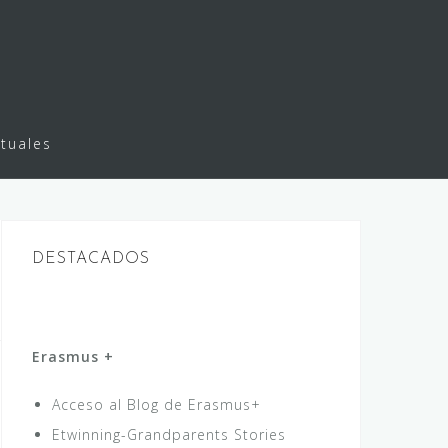
rtuales
DESTACADOS
Erasmus +
Acceso al Blog de Erasmus+
Etwinning-Grandparents Stories