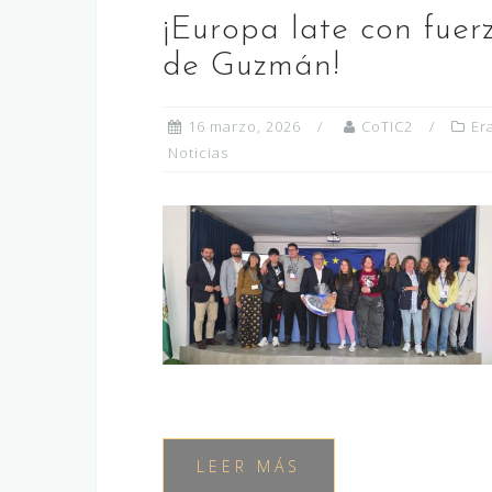
¡Europa late con fue
de Guzmán!
16 marzo, 2026
CoTIC2
Er
Noticias
LEER MÁS