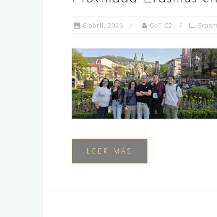
8 abril, 2026
CoTIC2
Erasm
LEER MÁS