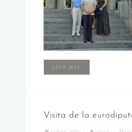
LEER MÁS
Visita de la eurodipu
27 mayo, 2026
CoTIC2
Act