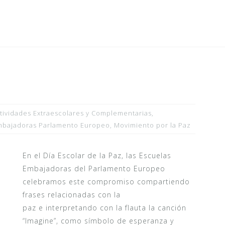
tividades Extraescolares y Complementarias
,
mbajadoras Parlamento Europeo
,
Movimiento por la Paz
En el Día Escolar de la Paz, las Escuelas
Embajadoras del Parlamento Europeo
celebramos este compromiso compartiendo
frases relacionadas con la
paz e interpretando con la flauta la canción
“Imagine”, como símbolo de esperanza y