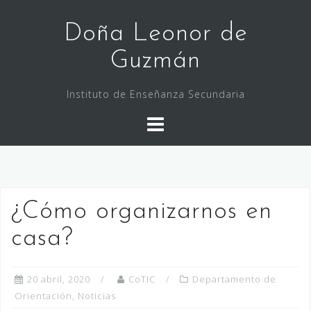
Saltar
al
Doña Leonor de
contenido
Guzmán
Instituto de Enseñanza Secundaria
¿Cómo organizarnos en
casa?
20 abril, 2020
CoTIC
Departamento de
Orientación
,
Noticias