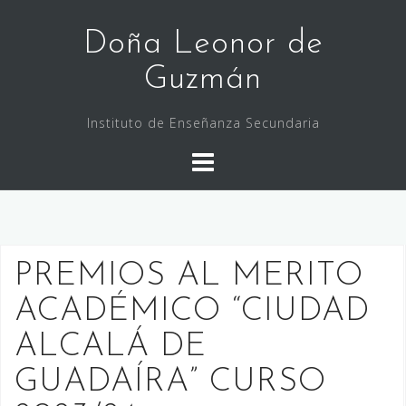
Saltar
al
Doña Leonor de
contenido
Guzmán
Instituto de Enseñanza Secundaria
PREMIOS AL MERITO
ACADÉMICO “CIUDAD
ALCALÁ DE
GUADAÍRA” CURSO