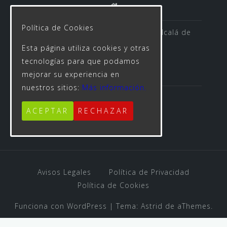
Política de Cookies
Avenida de las Rosas s/n 41500 Alcalá de
Guadaíra
Esta página utiliza cookies y otras
tecnologías para que podamos
mejorar su experiencia en
nuestros sitios:
Más información.
955 623 312
ACEPTAR
RECHAZAR
Avisos Legales
Política de Privacidad
Política de Cookies
Funciona con WordPress
|
Tema:
Astrid
de aThemes.