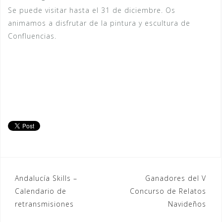
Se puede visitar hasta el 31 de diciembre. Os
animamos a disfrutar de la pintura y escultura de
Confluencias.
Navegación
Andalucía Skills –
Ganadores del V
Calendario de
Concurso de Relatos
de
retransmisiones
Navideños
entradas