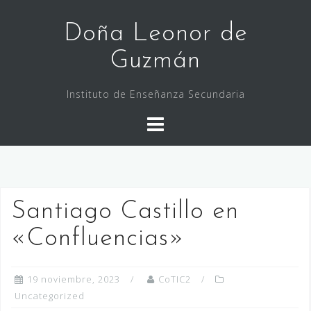
Saltar
al
Doña Leonor de
contenido
Guzmán
Instituto de Enseñanza Secundaria
Santiago Castillo en
«Confluencias»
19 noviembre, 2023
CoTIC2
Uncategorized