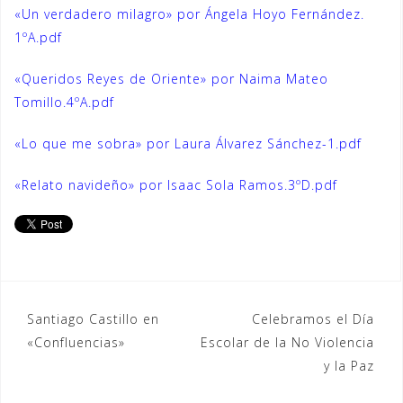
«Un verdadero milagro» por Ángela Hoyo Fernández.
1ºA.pdf
«Queridos Reyes de Oriente» por Naima Mateo
Tomillo.4ºA.pdf
«Lo que me sobra» por Laura Álvarez Sánchez-1.pdf
«Relato navideño» por Isaac Sola Ramos.3ºD.pdf
Navegación
Santiago Castillo en
Celebramos el Día
«Confluencias»
Escolar de la No Violencia
de
y la Paz
entradas