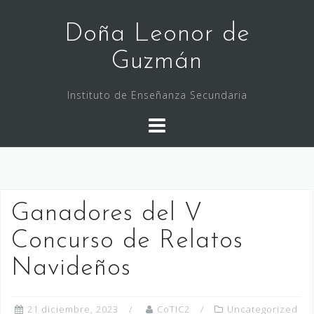
Saltar
al
Doña Leonor de
contenido
Guzmán
Instituto de Enseñanza Secundaria
Ganadores del V
Concurso de Relatos
Navideños
21 diciembre, 2023
CoTIC2
Uncategorized