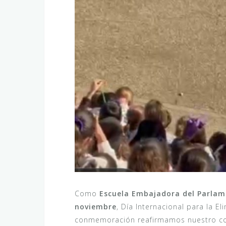
Como
Escuela Embajadora del Parla
noviembre
, Día Internacional para la El
conmemoración reafirmamos nuestro com