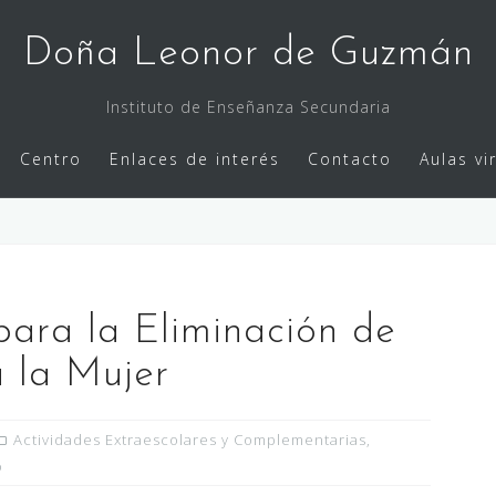
Doña Leonor de Guzmán
Instituto de Enseñanza Secundaria
Centro
Enlaces de interés
Contacto
Aulas vi
para la Eliminación de
a la Mujer
Actividades Extraescolares y Complementarias
,
o