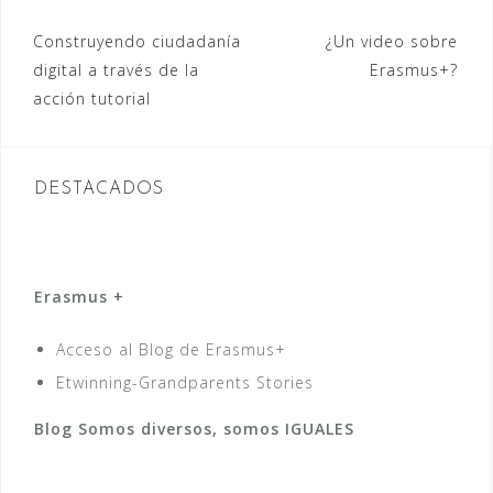
Navegación
Construyendo ciudadanía
¿Un video sobre
digital a través de la
Erasmus+?
de
acción tutorial
entradas
DESTACADOS
Erasmus +
Acceso al Blog de Erasmus+
Etwinning-Grandparents Stories
Blog Somos diversos, somos IGUALES