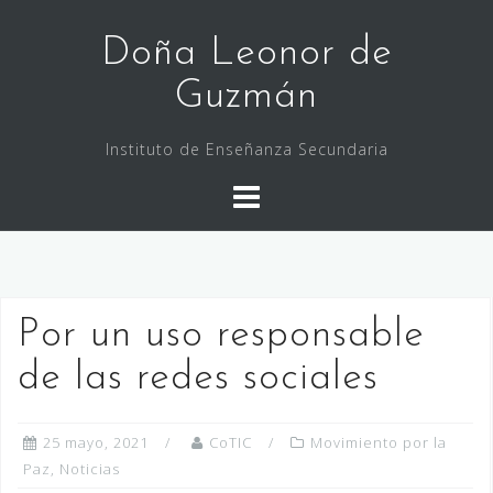
Saltar
al
Doña Leonor de
contenido
Guzmán
Instituto de Enseñanza Secundaria
Por un uso responsable
de las redes sociales
25 mayo, 2021
CoTIC
Movimiento por la
Paz
,
Noticias