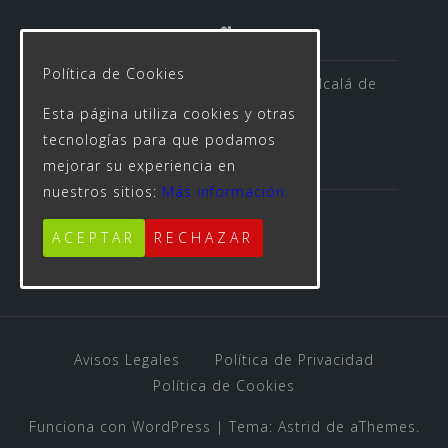
Política de Cookies
Avenida de las Rosas s/n 41500 Alcalá de
Guadaíra
Esta página utiliza cookies y otras
tecnologías para que podamos
mejorar su experiencia en
nuestros sitios:
Más información.
955 623 312
ACEPTAR
RECHAZAR
Avisos Legales
Política de Privacidad
Política de Cookies
Funciona con WordPress
|
Tema:
Astrid
de aThemes.